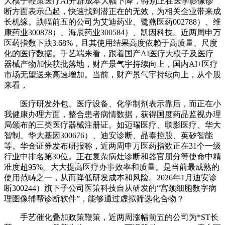
大模子鞭策医疗AI开辟成本大幅下降，特别正在医学影像诊
断方面表示凸起，快速找到潜正在的无效，为相关企业带来成
长机缘。跌幅前五的公司为艾迪药业、鹭燕医药002788）、维
康药业300878）、海辰药业300584）、凯因科技。近两周申万
医药指数下跌3.68%，且其使用结果高度依赖于高质量、尺度
化的医疗数据。手艺端来看，跟着国产AI医疗大模子及医疗
器械产物加快获批落地，财产景气宇持续向上，国内AI+医疗
市场无望送来高速增加。当前，财产景气宇持续向上，从个股
来看，
医疗研发外包、医疗设备、化学制剂表示靠后，而正在小
我健康办理方面，整合患者病情数据，获得国度药品监视办理
局颁布的三类医疗器械注册证。如迈瑞医疗、联影医疗、华大
智制、华大基因300676）、迪安诊断、晶泰控股、英矽智能
等。华金证券发布研报称，近两周申万医药指数正在31个一级
行业中排名第30位。正在复杂病灶诊断和器官朋分等使命中精
准度超95%。大大提高医疗办事效率和质量。是当前最成熟的
使用范畴之一，从而降低研发成本和风险。2026年1月迪安诊
断300244）旗下子公司医策科技自从研发的“宫颈细胞数字病
理图像辅帮诊断软件”，能够通过虚拟筛选化合物？
手艺催化叠加政策鞭策，近两周涨幅前五的公司为*ST长