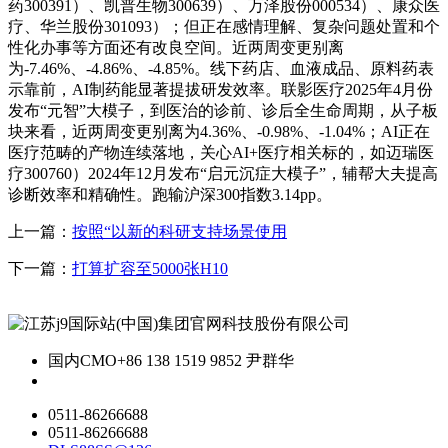
药300391）、凯普生物300639）、万泽股份000534）、康众医
疗、华兰股份301093）；但正在感情理解、复杂问题处置和个
性化办事等方面还有改良空间。近两周变更别离
为-7.46%、-4.86%、-4.85%。线下药店、血液成品、原料药表
示靠前，AI制药能显著提拔研发效率。联影医疗2025年4月份
发布“元智”大模子，到医治的诊前、诊后全生命周期，从子板
块来看，近两周变更别离为4.36%、-0.98%、-1.04%；AI正在
医疗范畴的产物连续落地，关心AI+医疗相关标的，如迈瑞医
疗300760）2024年12月发布“启元沉症大模子”，辅帮大夫提高
诊断效率和精确性。跑输沪深300指数3.14pp。
上一篇：
按照“以新的科研支持场景使用
下一篇：
打算扩容至5000张H10
国内CMO
+86 138 1519 9852 尹群华
0511-86266688
0511-86266688