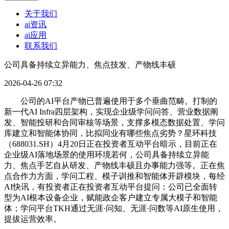
关于我们
ai资讯
ai应用
联系我们
公司具备持续立异能力、焦点技发、产物线丰硕
2026-04-26 07:32
公司的AI平台产物已普遍使用于多个垂曲范畴。打制的
新一代AI Infra四层架构，实现企业级学问问答、营业数据阐
发、智能投研和合同审核等场景，支撑多模态数据处置、学问
库建立和智能体协同，比拟同业有哪些焦点劣势？星环科技
（688031.SH）4月20日正在投资者互动平台暗示，目前正在
企业级AI落地场景的使用环境若何，公司具备持续立异能
力、焦点手艺自从研发、产物线丰硕且办事能力强等。正在焦
点合作力方面，学问工程、模子训推和智能体开辟模块，每经
AI快讯，有投资者正在投资者互动平台提问：公司已全面转
型为AI根本设备企业，赋能政企客户建立专属大模子和智能
体；学问平台TKH通过无涯·问知、无涯·问数等AI原生使用，
提拔运营效率。