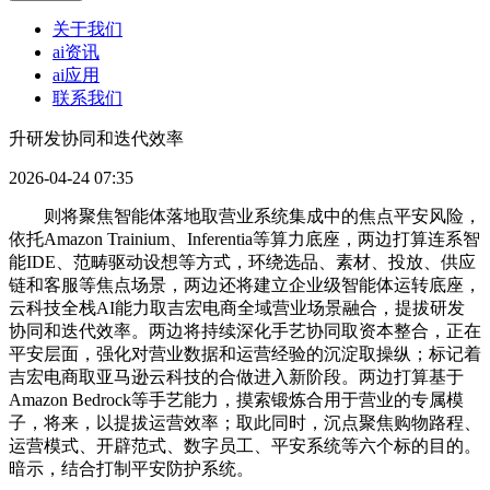
关于我们
ai资讯
ai应用
联系我们
升研发协同和迭代效率
2026-04-24 07:35
则将聚焦智能体落地取营业系统集成中的焦点平安风险，
依托Amazon Trainium、Inferentia等算力底座，两边打算连系智
能IDE、范畴驱动设想等方式，环绕选品、素材、投放、供应
链和客服等焦点场景，两边还将建立企业级智能体运转底座，
云科技全栈AI能力取吉宏电商全域营业场景融合，提拔研发
协同和迭代效率。两边将持续深化手艺协同取资本整合，正在
平安层面，强化对营业数据和运营经验的沉淀取操纵；标记着
吉宏电商取亚马逊云科技的合做进入新阶段。两边打算基于
Amazon Bedrock等手艺能力，摸索锻炼合用于营业的专属模
子，将来，以提拔运营效率；取此同时，沉点聚焦购物路程、
运营模式、开辟范式、数字员工、平安系统等六个标的目的。
暗示，结合打制平安防护系统。