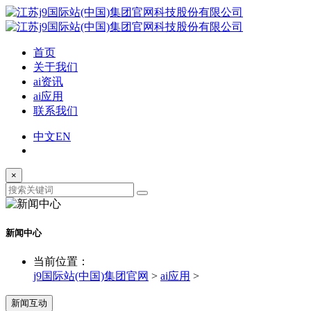
首页
关于我们
ai资讯
ai应用
联系我们
中文
EN
×
新闻中心
当前位置：
j9国际站(中国)集团官网
>
ai应用
>
新闻互动