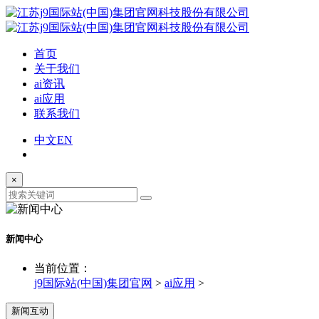
首页
关于我们
ai资讯
ai应用
联系我们
中文
EN
×
新闻中心
当前位置：
j9国际站(中国)集团官网
>
ai应用
>
新闻互动